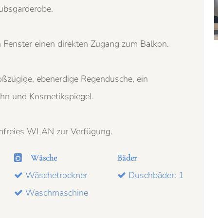
aubsgarderobe.
 Fenster einen direkten Zugang zum Balkon.
E
oßzügige, ebenerdige Regendusche, ein
öhn und Kosmetikspiegel.
A
enfreies WLAN zur Verfügung.
Wäsche
Bäder
V
Wäschetrockner
Duschbäder: 1
Waschmaschine