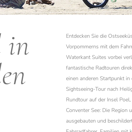
 in
Entdecken Sie die Ostseekü
Vorpommerns mit dem Fahrra
Waterkant Suites vorbei ver
len
fantastische Radtouren dire
einen anderen Startpunkt in
Sightseeing-Tour nach Heil
Rundtour auf der Insel Poel,
Conventer See: Die Region 
ausgebauten und beschilder
Fahrradfahrer, Familien mit 